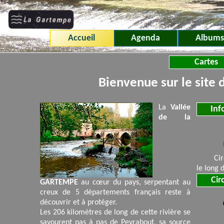
Panneau de gestion des cookies
Accueil
Agenda
Albums
Cartes
Bienvenue sur le site 
La
Vallée
Inf
de la
Cir
le long 
Cir
GARTEMPE
au cœur du pays, serpentant au
creux de 5 départements français reste à
découvrir et à protéger.
Les 206 kilomètres de long de cette rivière se
savourent pas à pas de Peyrabout, sa source